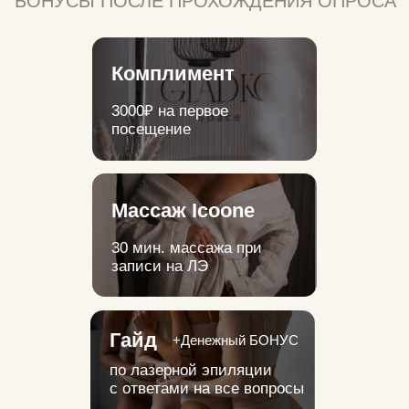
Массаж Icoone
30 мин. массажа при
записи на ЛЭ
Гайд
+Денежный БОНУС
по лазерной эпиляции
с ответами на все вопросы
Подмышечные
впадины в подарок!
при записи на лазерную
эпиляцию