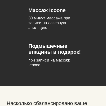
Назад
Далее
Комплимент
3000₽ на первое
посещение
Гайд
+Денежный БОНУС
по аппаратному массажу c
ответами на все вопросы
Массаж Icoone
30 минут массажа при
записи на лазерную
эпиляцию