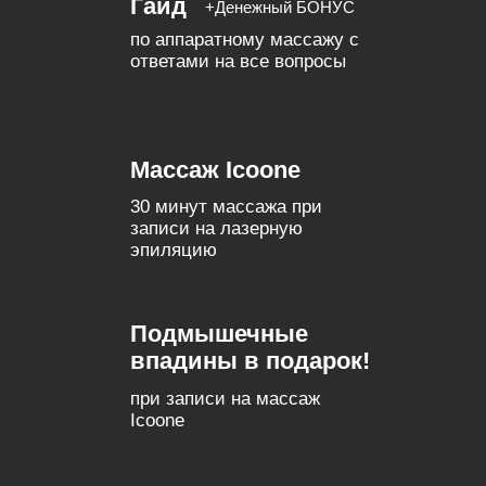
Есть ли у вас сомнения перед
посещением процедуры?
Выберите один или несколько вариантов ответа
Не понимаю, как проходит процедура
Боюсь, что будет больно
Сомневаюсь в результате
Думаю, что это дорого
Боюсь, что это будет неэффективно
Предполагаю, что курс будет длительный и
отнимет много времени
Нет сомнений
Другое
Назад
Далее