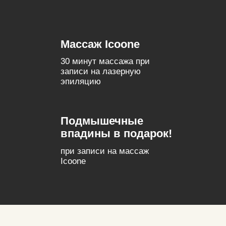
Массаж Icoone
30 минут массажа при
записи на лазерную
эпиляцию
Подмышечные
впадины в подарок!
при записи на массаж
Icoone
Какого результата вы бы хотели
достичь после прохождения
аппаратного массажа ICOONE?
Выберите один или несколько вариантов ответа