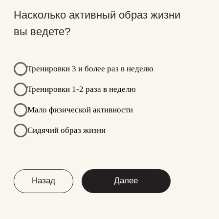
Комплимент
3000₽ на первое
посещение
Гайд
+Денежный БОНУС
по аппаратному массажу c
ответами на все вопросы
Массаж Icoone
30 минут массажа при
записи на лазерную
эпиляцию
Подмышечные
впадины в подарок!
при записи на массаж