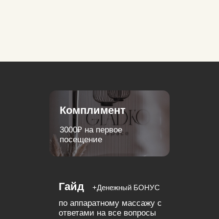
Комплимент
3000₽ на первое
посещение
Гайд
+Денежный БОНУС
по аппаратному массажу c
ответами на все вопросы
Массаж Icoone
30 минут массажа при
записи на лазерную
эпиляцию
Подмышечные
впадины в подарок!
при записи на массаж
Icoone