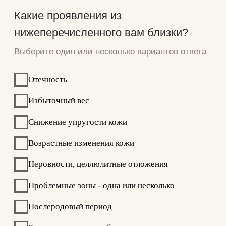
Ремоделирование фигуры
Уменьшение объемов
Избавление от целлюлита
Повышение эластичности кожи
Устранение растяжек
Устранение отечности
Устранение несовершенств лица
Ничего из этого
Другое
Назад
Далее
Комплимент