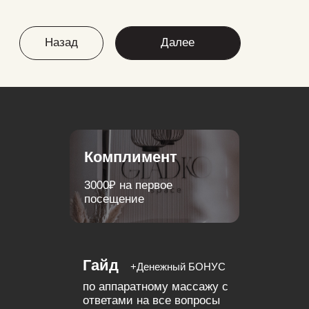
Проблемные зоны - одна или несколько
Послеродовый период
Растяжки, шрамы, рубцы
Послеоперационный период
Назад
Далее
Комплимент
3000₽ на первое
посещение
Гайд
+Денежный БОНУС
по аппаратному массажу c
ответами на все вопросы