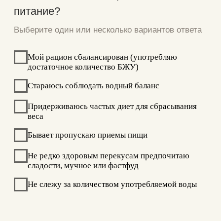
Подмышечные
впадины в подарок!
при записи на массаж
Icoone
Какие проявления из
нижеперечисленного вам близки?
Выберите один или несколько вариантов ответа
Отечность
Избыточный вес
Снижение упругости кожи
Возрастные изменения кожи
Неровности, целлюлитные отложения