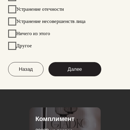
Выбери свой подарок!
3000 руб. на первое посещение
Массаж Icoone в подарок
Гайд по аппаратному массажу + денежный бонус
Эпиляция подмышечных впадин в подарок