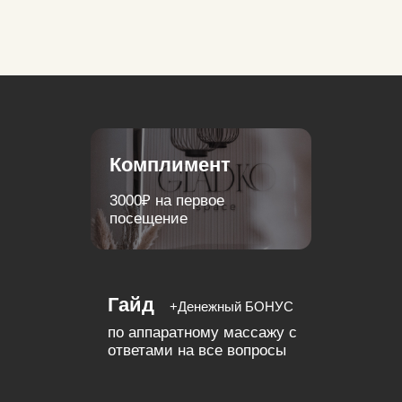
Icoone
Насколько сбалансировано ваше
питание?
Выберите один или несколько вариантов ответа
Мой рацион сбалансирован (употребляю
достаточное количество БЖУ)
Стараюсь соблюдать водный баланс
Придерживаюсь частых диет для сбрасывания
веса
Бывает пропускаю приемы пищи
Не редко здоровым перекусам предпочитаю
сладости, мучное или фастфуд
Не слежу за количеством употребляемой воды