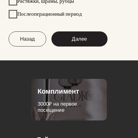
3000₽ на первое
посещение
Гайд
+Денежный БОНУС
по аппаратному массажу c
ответами на все вопросы
Массаж Icoone
30 минут массажа при
записи на лазерную
эпиляцию
Подмышечные
впадины в подарок!
при записи на массаж
Icoone