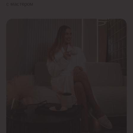
Рекомендации перед
процедурой
Рекомендации помогут избежать нежелательных
ощущений и достигнуть максимального
результата
Теплый душ
Принять душ используя мочалку и гель.
Если нет возможности, приходите за 15−20
минут до начала сеанса, для проведения
гигиенический процедур у нас.