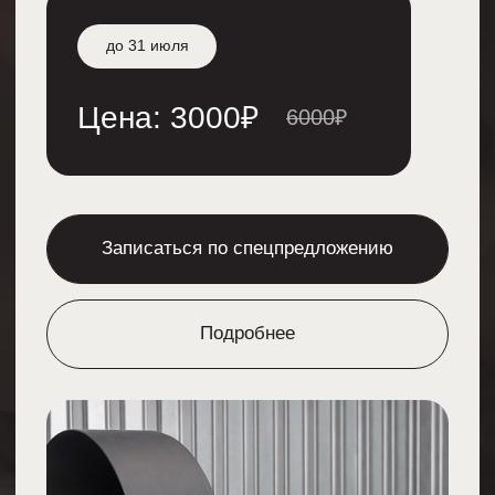
Записаться по спецпредложению
Подробнее
Массаж головы
Массаж начинается с области шеи и декольте,
где разминающими движениями расслабляем
мышцы, придавая им легкость и свободу.
Затем, аккуратно вытягиваем голову вверх,
следуя от шеи к основанию головы.
После этого, мягко массируем голову