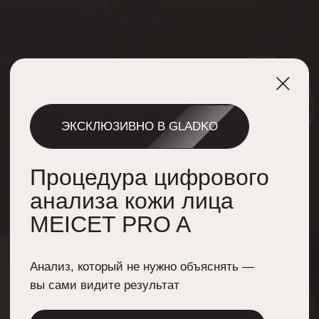
ЭКСКЛЮЗИВНО В GLADKO
Онлайн-
запись
Процедура цифрового
анализа кожи лица
MEICET PRO A
Анализ, который не нужно объяснять —
вы сами видите результат
Массаж по зонам
до 31 июля
Записаться на процедуру
Цена: 3000₽
6000
₽
Прайс-лист