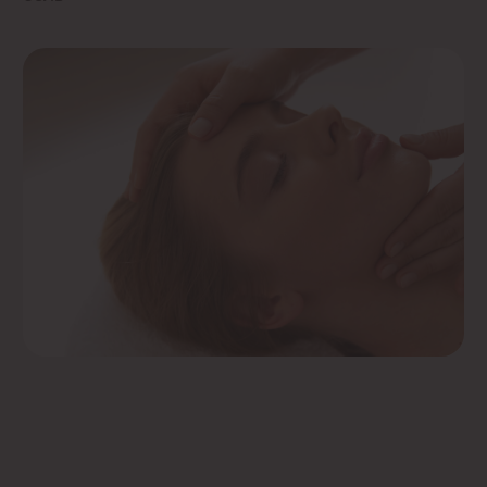
Массаж завершается комбинацией точечного
воздействия через мягкое полотенце
и ребалансинг-техники — легким раскачиванием
тела в унисон с дыхательными движениями.
Такой подход не только снимает напряжение
и усталость, но и восстанавливает энергетический
баланс, оставляя ощущение полной гармонии
и расслабления.