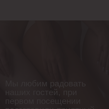
Свяжитесь с нами:
+7 (831) 211-78-76
gladkospace@mail.ru
ООО "ГЛАДКОСПЕЙС"
ИНН 5260487554,зарегистрировано по адресу:
Нижний Новгород, ул. Максима Горького, д.70.
Является оператором персональных данных и
внесено в реестр Роскомнадзора (№ 29686/52 от
27.05.2025)
ОГРН 1225200041880,
Лицензия № Л041-01164-52/00646076
@Gladko space 2026. Все права защищены
Политика конфиденциальности
Согласие на обработку персональных данных
Дизайн и разработка
Бьюти Альянс