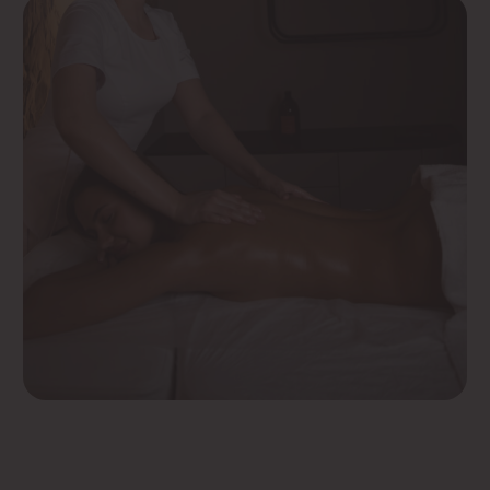
Мы любим радовать
наших гостей, при
первом посещении
подготовили приятный
сюрприз
Получить сюрприз
Другие массажи