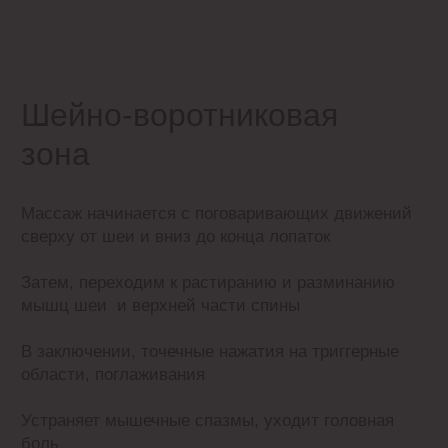
манипуляциям.
Точечные нажатия применяются для
расслабления конкретных участков, на которые
стоит обратитьособое внимание.
От плеча до кончиков пальцев происходит
проминание мышц рук