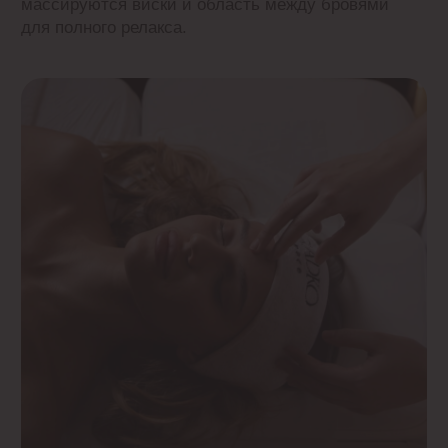
Преимущества массажа головы
Улучшает состояние кожи и волосяного
покрова головы, способствует
их тонизированию
Стимулирует рост более здоровых и крепких
волос
Уменьшает мышечное напряжение в шее,
снимает головную боль
Улучшает кровообращение, обогащая мозг
кислородом и повышая концентрацию
внимания