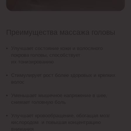
Шейно-воротниковая
зона
Массаж начинается с поговаривающих движений
сверху от шеи и вниз до конца лопаток
Затем, переходим к растиранию и разминанию
мышц шеи и верхней части спины
В заключении, точечные нажатия на триггерные
области, поглаживания
Устраняет мышечные спазмы, уходит головная
боль