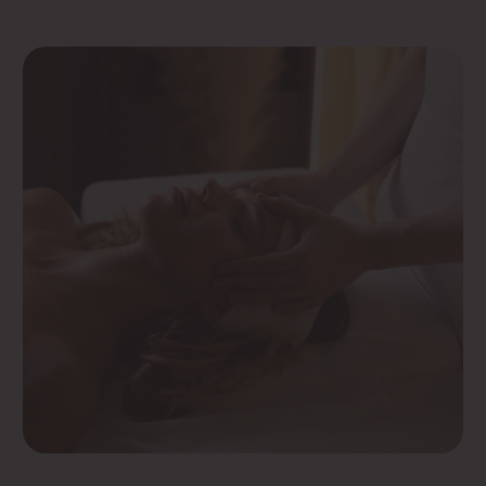
Массаж спины
Массаж фокусируется на спине и шейно-
воротниковой зоне.
Начинаем с растирающих движений, чтобы
разогреть мышцы и подготовить их к дальнейшим