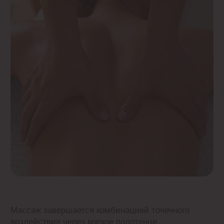
Затем особое внимание уделяется запястьям:
пальцами тщательно прорабатываем связки
и сухожилия
Массаж способствует не только повышению
гибкости и снятию напряжения в руках, но также
улучшают циркуляцию крови и общее
самочувствие.