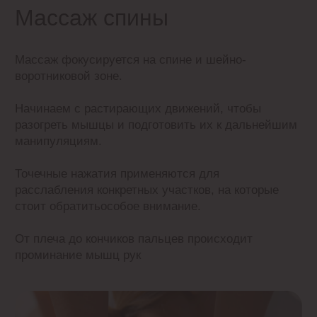
Массаж рук
Массаж рук начинается с плечевой области, где
при помощи глубоких растирающих движений
разминаем мышцы для усиления кровотока
и разогрева тканей.
Переходя к предплечью, используем
обхватывающие техники с непрерывным
давлением для растяжения мышц и связок, что
выполняется плавно и без спешки.