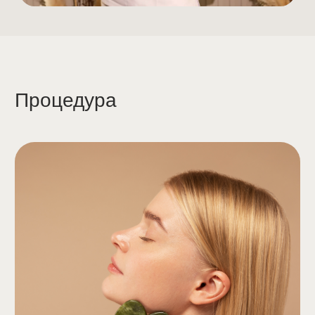
Возвращение
тонуса кожи
Описание процедуры
Коллаген — источник молодости вашей кожи!
Инъекции коллагена деликатно пробуждают
естественные процессы восстановления
и обмена веществ, стимулируя выработку
собственного белка. Почувствуйте, как кожа
становится упругой и сияющей, а результат
сохраняется надолго. Безопасность превыше
всего.
Сделайте коллагенотерапию в Gladko Space.
Наши врачи-косметологи работают
на современном оборудовании и используют
только оригинальные сертифицированные
препараты.
Посмотреть отзывы после процедуры,