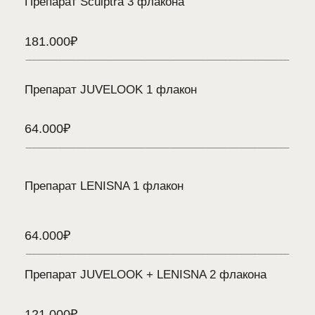
Записаться на
коллагеновую терапию
Заполните форму и мы свяжемся
с Вами в ближайшее время
+7
Я подтверждаю согласие на обработку персональных данных
в соответствии с условиями
Политики обработки персональных
данных,
ознакомился и согласен с ее условиями
Я
соглашаюсь
получать звонки, email-сообщения и сообщения
в мессенджерах от Gladko Space
Записаться