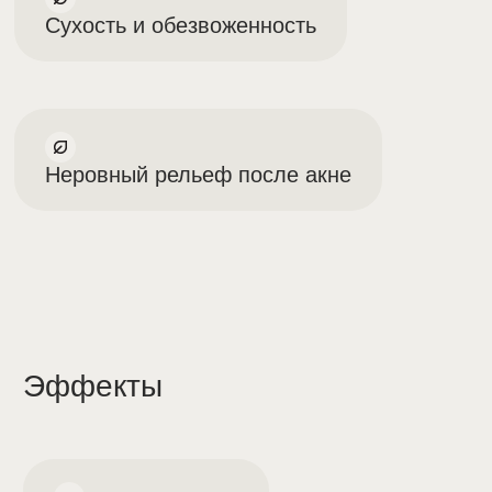
Рекомендуемый курс
3–5 сеансов с интервалом
2–4 недели
Первичная консультация врача-косметолога (30
минут)
3.000₽
Если в день консультации выполняется
косметологическая процедура — консультация
не оплачивается