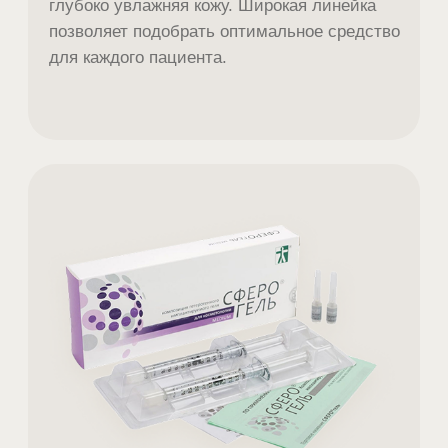
пациентов, при этом многие процедуры
(например, заполнение мимических
морщин филлерами) дают заметный
результат уже после первого посещения.
Вы проводите на приеме косметолога 1 час,
а уйдете домой, чувствуя себя моложе
и свежее.
Процедура выполняется одноразовыми
иглами очень маленького диаметра, что
обеспечивает комфортность и исключает
малейшую возможность инфицирования.
Часто задаваемые вопросы