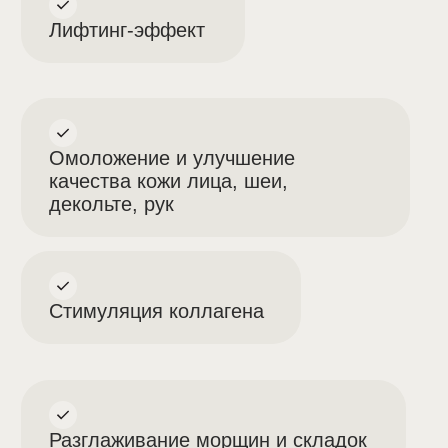
Прайс-лист на услуги
коллагенотерапии
Препарат NYTHYA
29.500₽
Препарат COLLOST MICRO
150мг/0,15мл
30.000₽
Препарат COLLOST 7% 1 мл
19.300₽
Препарат COLLOST 7% 1,5 мл
25.000₽