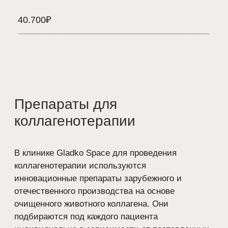
Филлеры на основе
гиалуроновой кислоты
Мы используем лучшие препараты-
наполнители на основе гиалуроновой
кислоты. Эти филлеры биологически
нейтральны, не вызывают аллергических
реакций, отторжений и со временем
полностью растворяются. Гиалуроновая
кислота благотворно воздействует на ткани,
омолаживая их, придавая упругость
и свежесть.