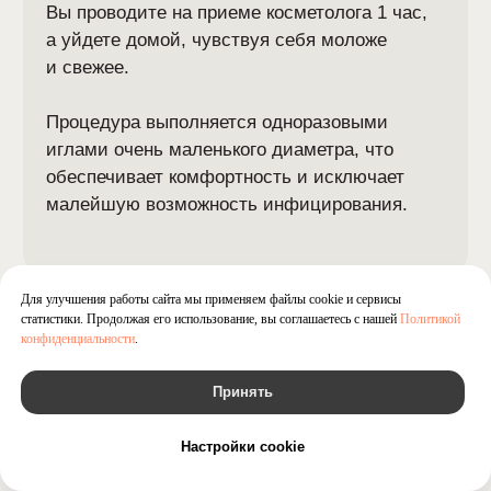
Время работы:
Пн. — Вс. 9:00 — 21:00
Свяжитесь с нами:
+7 (831) 211-78-76
gladkospace@mail.ru
ООО "ГЛАДКОСПЕЙС"
Для улучшения работы сайта мы применяем файлы cookie и сервисы
ИНН 5260487554,зарегистрировано по адресу:
статистики. Продолжая его использование, вы соглашаетесь с нашей
Политикой
Нижний Новгород, ул. Максима Горького, д.70.
конфиденциальности
.
Является оператором персональных данных и
внесено в реестр Роскомнадзора (№ 29686/52 от
27.05.2025)
Принять
ОГРН 1225200041880,
Лицензия № Л041-01164-52/00646076
Настройки cookie
@Gladko space 2026. Все права защищены