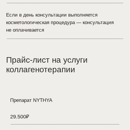
индивидуально в зависимости от поставленных
задач и предпочтений клиента, в том числе
вида коллагена, дополнительных составляющих
средства и его стоимости.
Сферогель
Содержит животный белок, гиалуроновую
кислоту, пептиды и аминокислоты.
Обеспечивает не только эффект
коллагенотерапии, но и биоревитализацию,
глубоко увлажняя кожу. Широкая линейка
позволяет подобрать оптимальное средство
для каждого пациента.