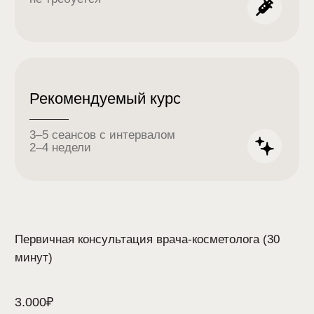
Препарат Aesthefill 1 флакон
69.000₽
Препарат Linerase 1 флакон
40.700₽
Препараты для
коллагенотерапии
В клинике Gladko Space для проведения
коллагенотерапии используются
инновационные препараты зарубежного и
отечественного производства на основе
очищенного животного коллагена. Они
подбираются под каждого пациента