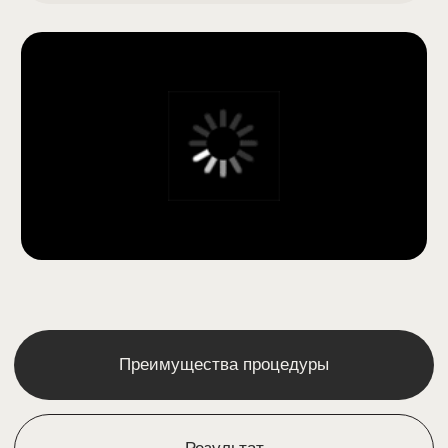
Скулы
10.000₽
Зона над губой
8.600₽
Подбородок
10.000₽
Часто задаваемые вопросы
Тело
Декольте
19.000₽
Руки