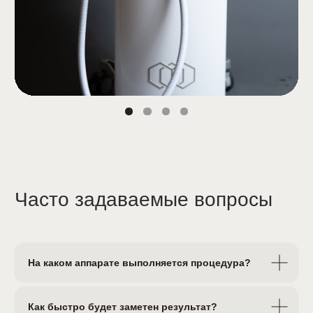
ООО "ГЛАДКОСПЕЙС"
ИНН 5260487554,зарегистрировано по адресу:
Нижний Новгород, ул. Максима Горького, д.70.
Является оператором персональных данных и
внесено в реестр Роскомнадзора (№ 29686/52 от
27.05.2025)
ОГРН 1225200041880,
Лицензия № Л041-01164-52/00646076
@Gladko space 2026. Все права защищены
Политика конфиденциальности
Согласие на обработку персональных данных
Дизайн и разработка
Бьюти Альянс
ИМЕЮТСЯ ПРОТИВОПОКАЗАНИЯ, НЕОБХОДИМО
ПРОКОНСУЛЬТИРОВАТЬСЯ С ВРАЧОМ
ИДС
Договор на оказание платных мед. услуг
На каком аппарате выполняется процедура?
Как быстро будет заметен результат?