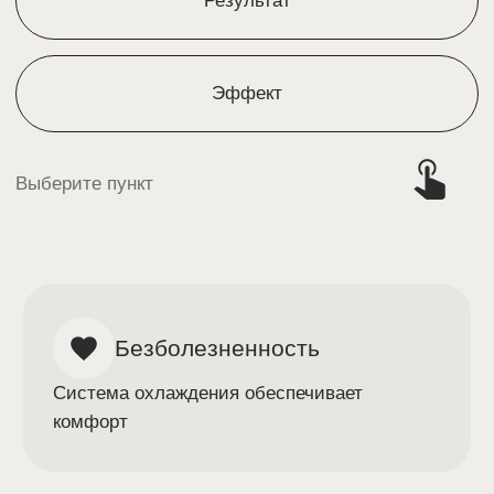
14.000₽
Кисти рук
14.000₽
Лицо + шея
26.000₽
Другие услуги по омоложению
Лицо + шея + кисти рук
32.000₽
Лицо + шея + декольте
36.000₽