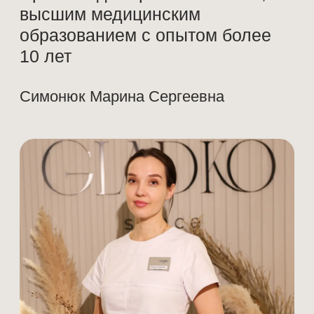
Прайс лист по услугам
на аппарате Lumecca
Первичная консультация врача-косметолога (30
минут)
3.000₽
Если в день консультации выполняется
косметологическая процедура — консультация
не оплачивается