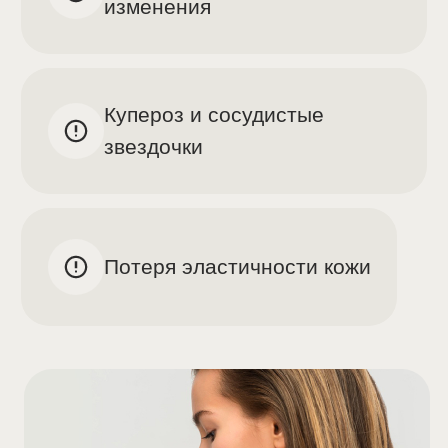
технологии. Благодаря
высокоинтенсивному световому
воздействию Lumecca эффективно
устраняются пигментные пятна
и сосудистые дефекты кожи, улучшая
её внешний вид и текстуру.
Результат после первого
сеанса
Благодаря охвату большого участка
за один импульс, процедура занимает
меньше времени, а результат заметен
уже после первого сеанса.