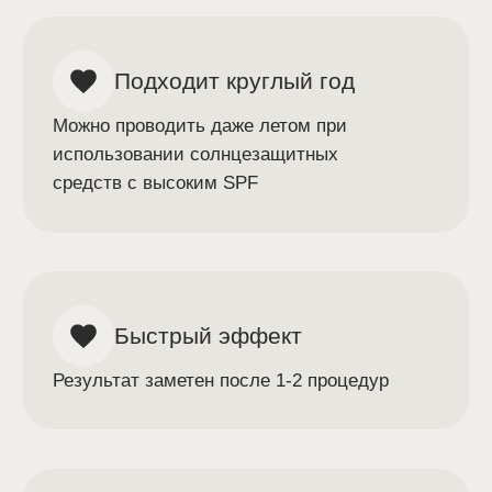
Аппарат Morpheus 8 |
игольчатый RF