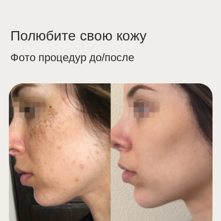
Выберите пункт
Безболезненность
Система охлаждения обеспечивает
комфорт
Подходит круглый год
Можно проводить даже летом при
использовании солнцезащитных
средств с высоким SPF