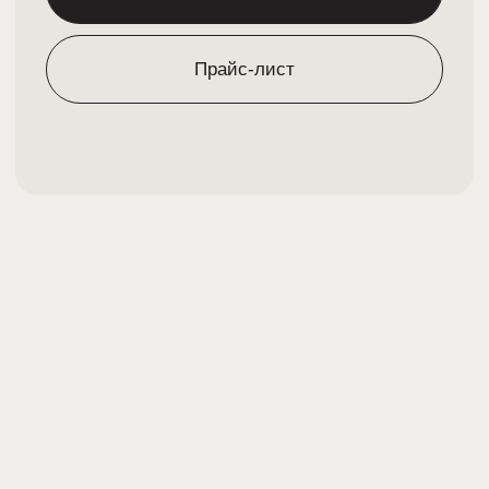
Омоложение и повышение тонуса кожи
Лечение любой пигментации
Устранение сосудистых паталогий