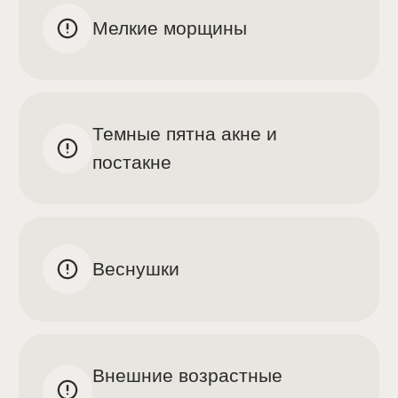
О процедуре
Аппарат Lumecca
Аппарат Lumecca обладает самой
высокой пиковой мощностью среди
подобных аппаратов.
Процедура основана на принципе
селективного фототермолиза.
Высокоинтенсивный лазер Lumecca
является самой мощной среди IPL-