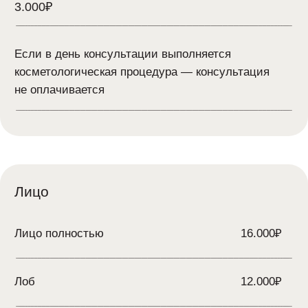
Зона над губой
8.600₽
Подбородок
10.000₽
Тело
Декольте
19.000₽
Руки
14.000₽
Кисти рук
14.000₽
Лицо + шея
26.000₽
Лицо + шея + кисти рук
32.000₽
36.000₽
Лицо + шея + декольте