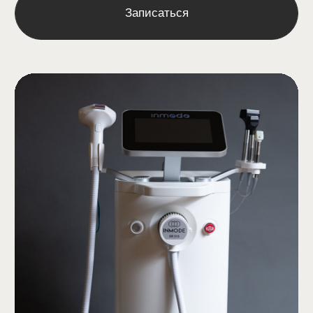
Контакты
Адрес:
г. Нижний Новгород, ул. Максима
Горького, д.70 (1 этаж)
м. Горьковская, Стрелка, Московская
Время работы:
Пн. — Вс. 9:00 — 21:00
Свяжитесь с нами:
+7 (831) 211-78-76
gladkospace@mail.ru