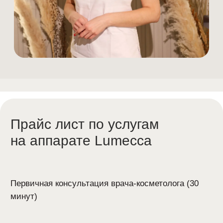
Лицо
Лицо полностью
16.000₽
Лоб
12.000₽
Зона вокруг глаз
8.600₽
Нос
12.000₽
Крылья носа
8.600₽
Щеки
12.000₽
Шея
13.000₽
Скулы
10.000₽