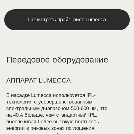
Забота о себе сейчас,
оплата потом
Теперь, с помощью наших заботливых
партнеров, вы можете легко
распределить оплату на комфортные
части.
Доступная рассрочка до 6 месяцев
от Тинькофф банка
Оформление возможно без
первоначального взноса — начать курс
процедур Вы сможете сразу, а взносы
делать удобными равными платежами,
начиная со следующего месяца.
Узнать условия и подать заявку Вам
помогут администраторы в клинике или
служба заботы онлайн