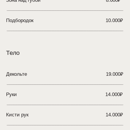
пятна
Мелкие морщины
Темные пятна акне и
постакне
Веснушки
Внешние возрастные
изменения